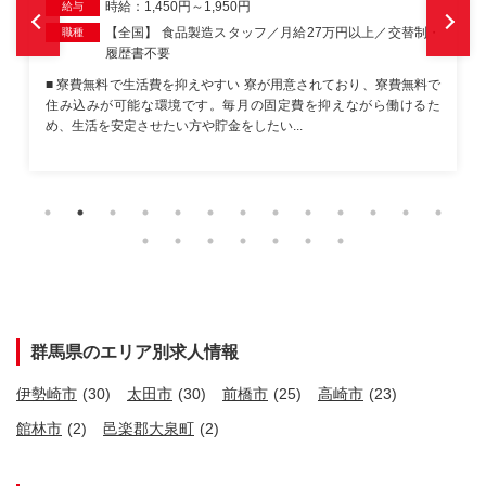
時給：1,450円～1,950円
給与
【全国】 製造スタッフ／月収33万円可／土日休み・職場
職種
見学OK
■ 即日に入寮できる 寮費無料で、単身・カップルでの入寮も相談し
やすい条件です。生活基盤を早く整えたい方にも向いています。 ■
食品工場の軽作業 食品メーカー...
群馬県のエリア別求人情報
伊勢崎市
(30)
太田市
(30)
前橋市
(25)
高崎市
(23)
館林市
(2)
邑楽郡大泉町
(2)