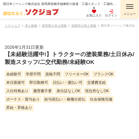
西日本ソーシング株式会社 群馬県前橋市城東町の派遣・工場スタッフ・工場内作業・検査・検品・製造スタッフ・組立・組付け・機械オペレーター・マシンオペレーター・加工・倉庫・仕分けピッキング・寮費無料・１R寮・個室寮・家具・家電・寝具付き・初期費用不要・マンション・アパート寮・バス・トイレ別・保証人不要の求人情報
0
お気に入り
ログイン
ソクジョブ
求人検索
群馬県の求人情報
前橋市の求人情報
西日本ソーシング株式会社
2026年1月31日更新
【未経験活躍中!】トラクターの塗装業務/土日休み/
製造スタッフ/二交代勤務/未経験OK
未経験可
学歴不問
資格不問
フリーターOK
ブランクOK
本日面接可
即日勤務可
日払い・週払い可
交通費支給
入社特典あり
履歴書不要
身分証なしOK
現住所なしOK
ボーナス・賞与あり
給与前払い・稼働分前払
社会保険完備
昇給・昇格あり