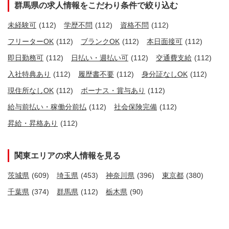
群馬県の求人情報をこだわり条件で絞り込む
未経験可
(112)
学歴不問
(112)
資格不問
(112)
フリーターOK
(112)
ブランクOK
(112)
本日面接可
(112)
即日勤務可
(112)
日払い・週払い可
(112)
交通費支給
(112)
入社特典あり
(112)
履歴書不要
(112)
身分証なしOK
(112)
現住所なしOK
(112)
ボーナス・賞与あり
(112)
給与前払い・稼働分前払
(112)
社会保険完備
(112)
昇給・昇格あり
(112)
関東エリアの求人情報を見る
茨城県
(609)
埼玉県
(453)
神奈川県
(396)
東京都
(380)
千葉県
(374)
群馬県
(112)
栃木県
(90)