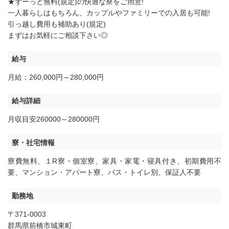
★ずーっと無料(規定)の快適な寮をご用意!
一人暮らしはもちろん、カップルやファミリーでの入居も可能!
引っ越し費用も補助あり(規定)
まずはお気軽にご相談下さい◎
給与
月給：260,000円～280,000円
給与詳細
月収目安260000～280000円
寮・社宅情報
寮費無料
、
１R寮・個室寮
、
家具・家電・寝具付き
、
初期費用不
要
、
マンション・アパート寮
、
バス・トイレ別
、
保証人不要
勤務地
〒371-0003
群馬県前橋市城東町