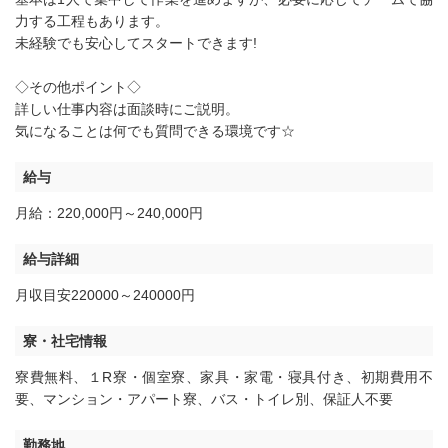
力する工程もあります。
未経験でも安心してスタートできます!
◇その他ポイント◇
詳しい仕事内容は面談時にご説明。
気になることは何でも質問できる環境です☆
給与
月給：220,000円～240,000円
給与詳細
月収目安220000～240000円
寮・社宅情報
寮費無料
、
１R寮・個室寮
、
家具・家電・寝具付き
、
初期費用不
要
、
マンション・アパート寮
、
バス・トイレ別
、
保証人不要
勤務地