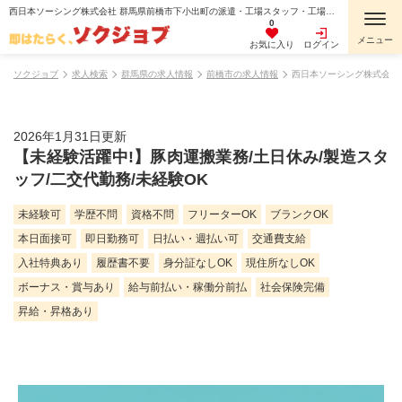
西日本ソーシング株式会社 群馬県前橋市下小出町の派遣・工場スタッフ・工場内作業・検査・検品・製造スタッフ・組立・組付け・機械オペレーター・マシンオペレーター・加工・倉庫・仕分けピッキング・寮費無料・１R寮・個室寮・家具・家電・寝具付き・初期費用不要・マンション・アパート寮・バス・トイレ別・保証人不要の求人情報
0
お気に入り
ログイン
ソクジョブ
求人検索
群馬県の求人情報
前橋市の求人情報
西日本ソーシング株式会社
2026年1月31日更新
【未経験活躍中!】豚肉運搬業務/土日休み/製造スタ
ッフ/二交代勤務/未経験OK
未経験可
学歴不問
資格不問
フリーターOK
ブランクOK
本日面接可
即日勤務可
日払い・週払い可
交通費支給
入社特典あり
履歴書不要
身分証なしOK
現住所なしOK
ボーナス・賞与あり
給与前払い・稼働分前払
社会保険完備
昇給・昇格あり