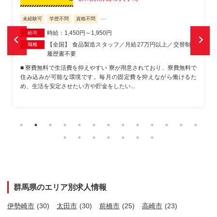
...
未経験可
学歴不問
資格不問
時給：1,450円～1,950円
給与
替制・
【全国】 製造スタッフ／月収33万円可／土日休み・職場
職種
見学OK
無料で
■ 即日に入寮できる 寮費無料で、単身・カップルでの入寮も相談し
けるた
やすい条件です。生活基盤を早く整えたい方にも向いています。 ■
食品工場の軽作業 食品メーカー...
群馬県のエリア別求人情報
伊勢崎市
(30)
太田市
(30)
前橋市
(25)
高崎市
(23)