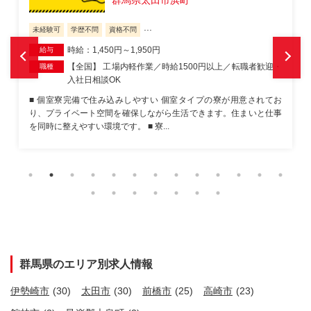
...
未経験可
学歴不問
資格不問
時給：1,450円～1,950円
給与
【全国】 自動車部品製造／時給1600円以上／正社員登用
職種
あり・家具家電付き
■ 即入寮OKの軽作業ワーク 住まいを整えながら働ける派遣のお仕
事です。未経験からスタートしやすく、仕事と生活の立て直しを同
時に進めやすい環境です。 ■ 工場...
群馬県のエリア別求人情報
伊勢崎市
(30)
太田市
(30)
前橋市
(25)
高崎市
(23)