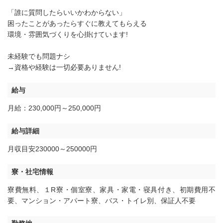
「誰に質問したらいいかわからない」
困ったことがあったらすぐに教えてもらえる
環境・雰囲気づくりを心掛けています!
未経験でも問題ナシ
→資格や経験は一切必要ありません!
給与
月給：230,000円～250,000円
給与詳細
月収目安230000～250000円
寮・社宅情報
寮費無料
、
１R寮・個室寮
、
家具・家電・寝具付き
、
初期費用不
要
、
マンション・アパート寮
、
バス・トイレ別
、
保証人不要