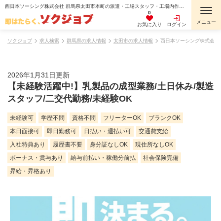
西日本ソーシング株式会社 群馬県太田市本町の派遣・工場スタッフ・工場内作業・検査・検品・製造スタッフ・組立・組付け・機械オペレーター・マシンオペレーター・加工・倉庫・仕分けピッキング・寮費無料・１R寮・個室寮・家具・家電・寝具付き・初期費用不要・マンション・アパート寮・バス・トイレ別・保証人不要の求人情報
0
お気に入り
ログイン
ソクジョブ
求人検索
群馬県の求人情報
太田市の求人情報
西日本ソーシング株式会社
2026年1月31日更新
【未経験活躍中!】乳製品の成型業務/土日休み/製造
スタッフ/二交代勤務/未経験OK
未経験可
学歴不問
資格不問
フリーターOK
ブランクOK
本日面接可
即日勤務可
日払い・週払い可
交通費支給
入社特典あり
履歴書不要
身分証なしOK
現住所なしOK
ボーナス・賞与あり
給与前払い・稼働分前払
社会保険完備
昇給・昇格あり