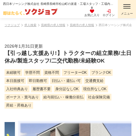
西日本ソーシング株式会社 長崎県長崎市松山町の派遣・工場スタッフ・工場内作業・検査・検品・製造スタッフ・組立・組付け・機械オペレーター・マシンオペレーター・加工・倉庫・仕分けピッキング・寮費無料・１R寮・個室寮・家具・家電・寝具付き・初期費用不要・マンション・アパート寮・バス・トイレ別・保証人不要の求人情報
0
お気に入り
ログイン
ソクジョブ
求人検索
長崎県の求人情報
長崎市の求人情報
西日本ソーシング株式会社
2026年1月31日更新
【引っ越し支援あり!】トラクターの組立業務/土日
休み/製造スタッフ/二交代勤務/未経験OK
未経験可
学歴不問
資格不問
フリーターOK
ブランクOK
本日面接可
即日勤務可
日払い・週払い可
交通費支給
入社特典あり
履歴書不要
身分証なしOK
現住所なしOK
ボーナス・賞与あり
給与前払い・稼働分前払
社会保険完備
昇給・昇格あり