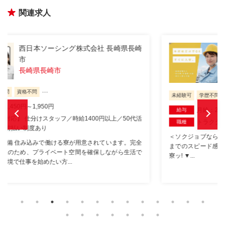
関連求人
西日本ソーシング株式会社 長崎県長崎
市松山町
長崎県長崎市松山町
...
未経験可
学歴不問
資格不問
月給：270,000円～310,000円
給与
トラクターの組立業務
職種
＜ソクジョブなら可能です!(^^)! --【3つのお約束】- その１ ▼入寮
までのスピード感ッ! ▼応募当日に入寮可能ッ! その２ ▼綺麗な1R
寮ッ! ▼...