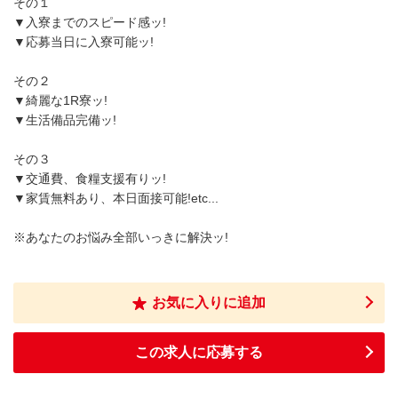
その１
▼入寮までのスピード感ッ!
▼応募当日に入寮可能ッ!
その２
▼綺麗な1R寮ッ!
▼生活備品完備ッ!
その３
▼交通費、食糧支援有りッ!
▼家賃無料あり、本日面接可能!etc...
※あなたのお悩み全部いっきに解決ッ!
お気に入りに追加
この求人に応募する