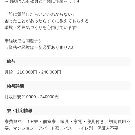
→初めは先輩社員と一緒に作業をします!
「誰に質問したらいいかわからない」
困ったことがあったらすぐに教えてもらえる
環境・雰囲気づくりを心掛けています!
未経験でも問題ナシ
→資格や経験は一切必要ありません!
給与
月給：210,000円～240,000円
給与詳細
月収目安210000～240000円
寮・社宅情報
寮費無料
、
１R寮・個室寮
、
家具・家電・寝具付き
、
初期費用不
要
、
マンション・アパート寮
、
バス・トイレ別
、
保証人不要