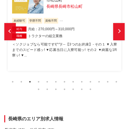
長崎県長崎市松山町
...
未経験可
学歴不問
資格不問
月給：270,000円～310,000円
給与
トラクターの組立業務
職種
＜ソクジョブなら可能です!(^^)! --【3つのお約束】- その１ ▼入寮
までのスピード感ッ! ▼応募当日に入寮可能ッ! その２ ▼綺麗な1R
寮ッ! ▼...
長崎県のエリア別求人情報