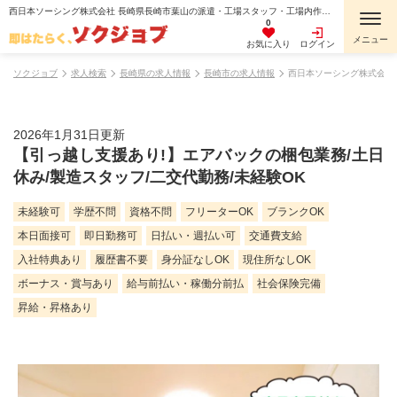
西日本ソーシング株式会社 長崎県長崎市葉山の派遣・工場スタッフ・工場内作業・検査・検品・製造スタッフ・組立・組付け・機械オペレーター・マシンオペレーター・加工・倉庫・仕分けピッキング・寮費無料・１R寮・個室寮・家具・家電・寝具付き・初期費用不要・マンション・アパート寮・バス・トイレ別・保証人不要の求人情報
0
お気に入り
ログイン
ソクジョブ
求人検索
長崎県の求人情報
長崎市の求人情報
西日本ソーシング株式会社
2026年1月31日更新
【引っ越し支援あり!】エアバックの梱包業務/土日
休み/製造スタッフ/二交代勤務/未経験OK
未経験可
学歴不問
資格不問
フリーターOK
ブランクOK
本日面接可
即日勤務可
日払い・週払い可
交通費支給
入社特典あり
履歴書不要
身分証なしOK
現住所なしOK
ボーナス・賞与あり
給与前払い・稼働分前払
社会保険完備
昇給・昇格あり