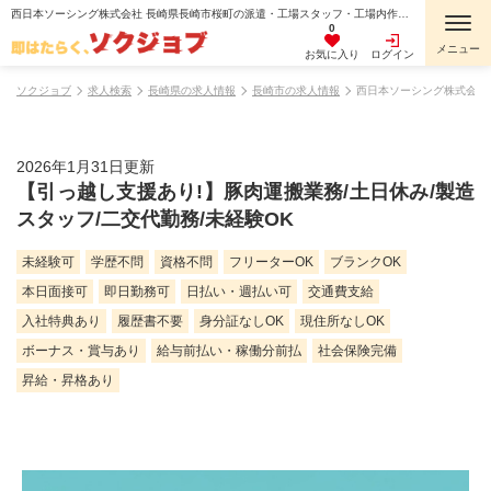
西日本ソーシング株式会社 長崎県長崎市桜町の派遣・工場スタッフ・工場内作業・検査・検品・製造スタッフ・組立・組付け・機械オペレーター・マシンオペレーター・加工・倉庫・仕分けピッキング・寮費無料・１R寮・個室寮・家具・家電・寝具付き・初期費用不要・マンション・アパート寮・バス・トイレ別・保証人不要の求人情報
0
お気に入り
ログイン
ソクジョブ
求人検索
長崎県の求人情報
長崎市の求人情報
西日本ソーシング株式会社
2026年1月31日更新
【引っ越し支援あり!】豚肉運搬業務/土日休み/製造
スタッフ/二交代勤務/未経験OK
未経験可
学歴不問
資格不問
フリーターOK
ブランクOK
本日面接可
即日勤務可
日払い・週払い可
交通費支給
入社特典あり
履歴書不要
身分証なしOK
現住所なしOK
ボーナス・賞与あり
給与前払い・稼働分前払
社会保険完備
昇給・昇格あり