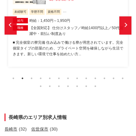
...
未経験可
学歴不問
資格不問
月給：270,000円～310,000円
給与
トラクターの組立業務
職種
＜ソクジョブなら可能です!(^^)! --【3つのお約束】- その１ ▼入寮
までのスピード感ッ! ▼応募当日に入寮可能ッ! その２ ▼綺麗な1R
寮ッ! ▼...
長崎県のエリア別求人情報
長崎市
(32)
佐世保市
(30)