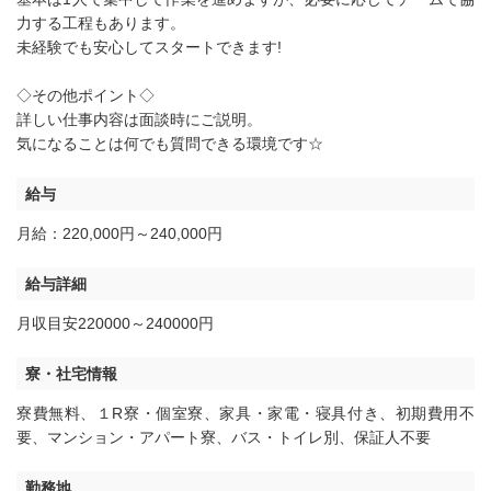
力する工程もあります。
未経験でも安心してスタートできます!
◇その他ポイント◇
詳しい仕事内容は面談時にご説明。
気になることは何でも質問できる環境です☆
給与
月給：220,000円～240,000円
給与詳細
月収目安220000～240000円
寮・社宅情報
寮費無料
、
１R寮・個室寮
、
家具・家電・寝具付き
、
初期費用不
要
、
マンション・アパート寮
、
バス・トイレ別
、
保証人不要
勤務地